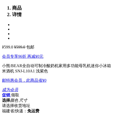
商品
详情
¥
599.0
¥599.0
包邮
会员专享96折 再减
¥0
元
小熊/BEAR全自动可制冷酸奶机家用多功能母乳机迷你小冰箱
米酒机 SNJ-L10A1 浅紫色
邮特惠会员，此商品省
¥0
成为会员
促销
领取
选择
颜色 尺寸
请选择收货地址
福建省
|
快递：
免运费