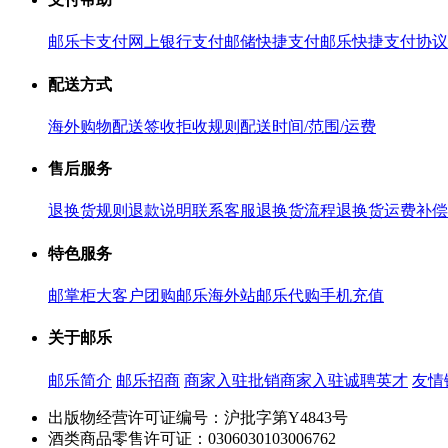
邮乐卡支付
网上银行支付
邮储快捷支付
邮乐快捷支付协议
配送方式
海外购物配送
签收拒收规则
配送时间/范围/运费
售后服务
退换货规则
退款说明
联系客服
退换货流程
退换货运费补偿
特色服务
邮掌柜
大客户团购
邮乐海外站
邮乐代购
手机充值
关于邮乐
邮乐简介
邮乐招商
商家入驻
批销商家入驻
诚聘英才
友情
出版物经营许可证编号：沪批字第Y4843号
酒类商品零售许可证：0306030103006762