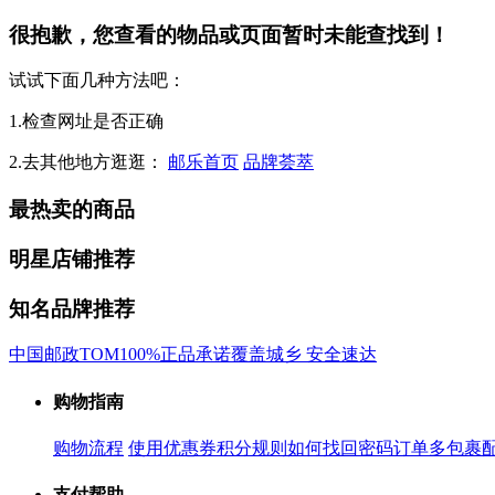
很抱歉，您查看的物品或页面暂时未能查找到！
试试下面几种方法吧：
1.检查网址是否正确
2.去其他地方逛逛：
邮乐首页
品牌荟萃
最热卖的商品
明星店铺推荐
知名品牌推荐
中国邮政
TOM
100%正品承诺
覆盖城乡 安全速达
购物指南
购物流程
使用优惠券
积分规则
如何找回密码
订单多包裹
支付帮助