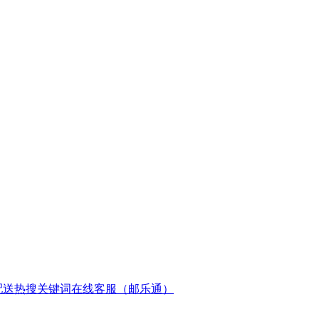
配送
热搜关键词
在线客服（邮乐通）