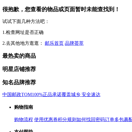
很抱歉，您查看的物品或页面暂时未能查找到！
试试下面几种方法吧：
1.检查网址是否正确
2.去其他地方逛逛：
邮乐首页
品牌荟萃
最热卖的商品
明星店铺推荐
知名品牌推荐
中国邮政
TOM
100%正品承诺
覆盖城乡 安全速达
购物指南
购物流程
使用优惠券
积分规则
如何找回密码
订单多包裹
支付帮助