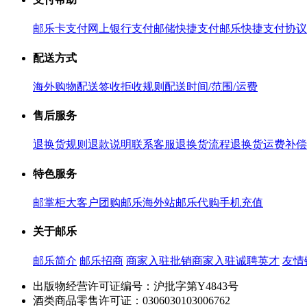
邮乐卡支付
网上银行支付
邮储快捷支付
邮乐快捷支付协议
配送方式
海外购物配送
签收拒收规则
配送时间/范围/运费
售后服务
退换货规则
退款说明
联系客服
退换货流程
退换货运费补偿
特色服务
邮掌柜
大客户团购
邮乐海外站
邮乐代购
手机充值
关于邮乐
邮乐简介
邮乐招商
商家入驻
批销商家入驻
诚聘英才
友情
出版物经营许可证编号：沪批字第Y4843号
酒类商品零售许可证：0306030103006762