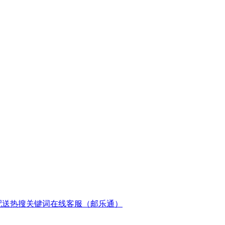
配送
热搜关键词
在线客服（邮乐通）