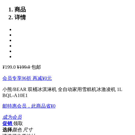
商品
详情
¥
199.0
¥199.0
包邮
会员专享96折 再减
¥0
元
小熊/BEAR 双桶冰淇淋机 全自动家用雪糕机冰激凌机 1L
BQL-A10E1
邮特惠会员，此商品省
¥0
成为会员
促销
领取
选择
颜色 尺寸