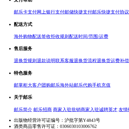
邮乐卡支付
网上银行支付
邮储快捷支付
邮乐快捷支付协议
配送方式
海外购物配送
签收拒收规则
配送时间/范围/运费
售后服务
退换货规则
退款说明
联系客服
退换货流程
退换货运费补偿
特色服务
邮掌柜
大客户团购
邮乐海外站
邮乐代购
手机充值
关于邮乐
邮乐简介
邮乐招商
商家入驻
批销商家入驻
诚聘英才
友情
出版物经营许可证编号：沪批字第Y4843号
酒类商品零售许可证：0306030103006762