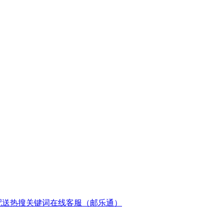
配送
热搜关键词
在线客服（邮乐通）