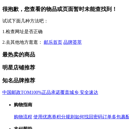
很抱歉，您查看的物品或页面暂时未能查找到！
试试下面几种方法吧：
1.检查网址是否正确
2.去其他地方逛逛：
邮乐首页
品牌荟萃
最热卖的商品
明星店铺推荐
知名品牌推荐
中国邮政
TOM
100%正品承诺
覆盖城乡 安全速达
购物指南
购物流程
使用优惠券
积分规则
如何找回密码
订单多包裹
支付帮助