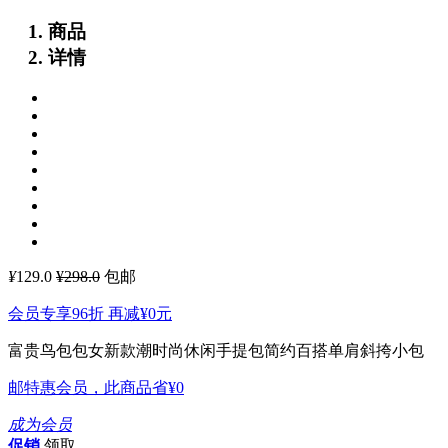
商品
详情
¥
129.0
¥298.0
包邮
会员专享96折 再减
¥0
元
富贵鸟包包女新款潮时尚休闲手提包简约百搭单肩斜挎小包
邮特惠会员，此商品省
¥0
成为会员
促销
领取