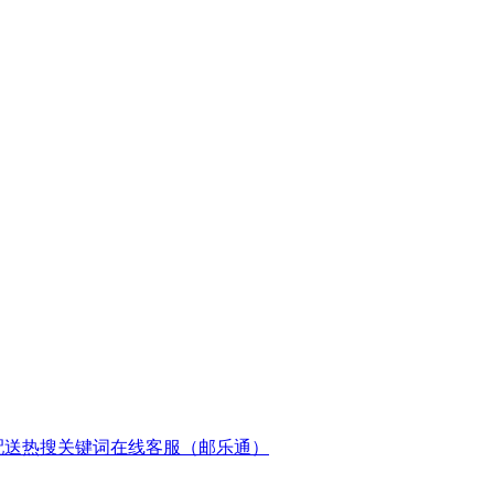
配送
热搜关键词
在线客服（邮乐通）