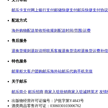
邮乐卡支付
网上银行支付
邮储快捷支付
邮乐快捷支付协议
配送方式
海外购物配送
签收拒收规则
配送时间/范围/运费
售后服务
退换货规则
退款说明
联系客服
退换货流程
退换货运费补偿
特色服务
邮掌柜
大客户团购
邮乐海外站
邮乐代购
手机充值
关于邮乐
邮乐简介
邮乐招商
商家入驻
批销商家入驻
诚聘英才
友情
出版物经营许可证编号：沪批字第Y4843号
酒类商品零售许可证：0306030103006762