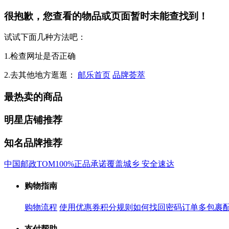
很抱歉，您查看的物品或页面暂时未能查找到！
试试下面几种方法吧：
1.检查网址是否正确
2.去其他地方逛逛：
邮乐首页
品牌荟萃
最热卖的商品
明星店铺推荐
知名品牌推荐
中国邮政
TOM
100%正品承诺
覆盖城乡 安全速达
购物指南
购物流程
使用优惠券
积分规则
如何找回密码
订单多包裹
支付帮助