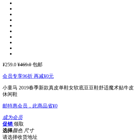
¥
259.0
¥469.0
包邮
会员专享96折 再减
¥0
元
小童马 2019春季新款真皮单鞋女软底豆豆鞋舒适魔术贴牛皮
休闲鞋
邮特惠会员，此商品省
¥0
成为会员
促销
领取
选择
颜色 尺寸
请选择收货地址