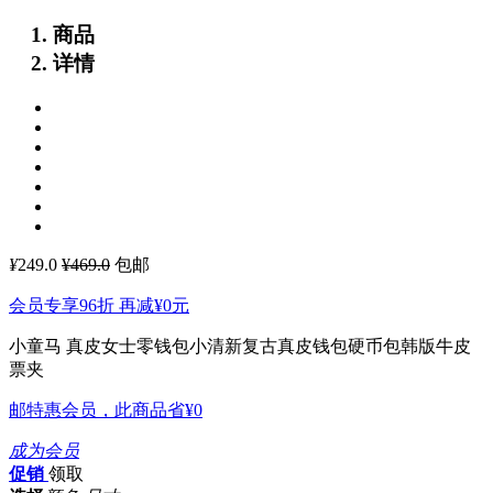
商品
详情
¥
249.0
¥469.0
包邮
会员专享96折 再减
¥0
元
小童马 真皮女士零钱包小清新复古真皮钱包硬币包韩版牛皮
票夹
邮特惠会员，此商品省
¥0
成为会员
促销
领取