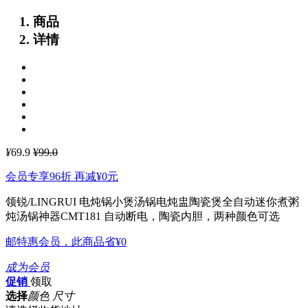
商品
详情
¥
69.9
¥99.0
会员专享96折 再减
¥0
元
领锐/LINGRUI 电炖锅小煲汤锅电炖盅陶瓷煲全自动迷你煮粥
炖汤锅神器CMT181
自动断电，陶瓷内胆，两种颜色可选
邮特惠会员，此商品省
¥0
成为会员
促销
领取
选择
颜色 尺寸