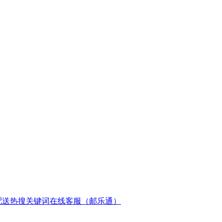
配送
热搜关键词
在线客服（邮乐通）