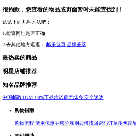
很抱歉，您查看的物品或页面暂时未能查找到！
试试下面几种方法吧：
1.检查网址是否正确
2.去其他地方逛逛：
邮乐首页
品牌荟萃
最热卖的商品
明星店铺推荐
知名品牌推荐
中国邮政
TOM
100%正品承诺
覆盖城乡 安全速达
购物指南
购物流程
使用优惠券
积分规则
如何找回密码
订单多包裹
支付帮助