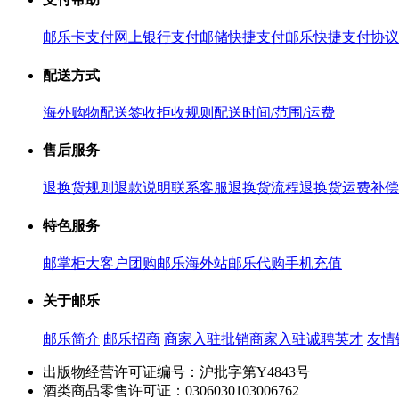
邮乐卡支付
网上银行支付
邮储快捷支付
邮乐快捷支付协议
配送方式
海外购物配送
签收拒收规则
配送时间/范围/运费
售后服务
退换货规则
退款说明
联系客服
退换货流程
退换货运费补偿
特色服务
邮掌柜
大客户团购
邮乐海外站
邮乐代购
手机充值
关于邮乐
邮乐简介
邮乐招商
商家入驻
批销商家入驻
诚聘英才
友情
出版物经营许可证编号：沪批字第Y4843号
酒类商品零售许可证：0306030103006762