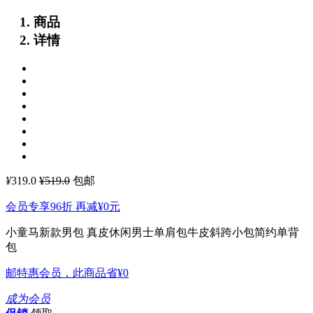
商品
详情
¥
319.0
¥519.0
包邮
会员专享96折 再减
¥0
元
小童马新款男包 真皮休闲男士单肩包牛皮斜跨小包简约单背
包
邮特惠会员，此商品省
¥0
成为会员