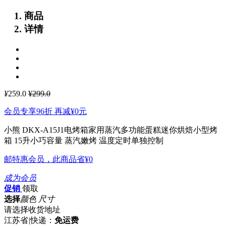
商品
详情
¥
259.0
¥299.0
会员专享96折 再减
¥0
元
小熊 DKX-A15J1电烤箱家用蒸汽多功能蛋糕迷你烘焙小型烤
箱
15升小巧容量 蒸汽嫩烤 温度定时单独控制
邮特惠会员，此商品省
¥0
成为会员
促销
领取
选择
颜色 尺寸
请选择收货地址
江苏省
|
快递：
免运费