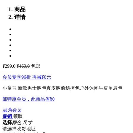
商品
详情
¥
299.0
¥469.0
包邮
会员专享96折 再减
¥0
元
小童马 新款男士胸包真皮胸前斜挎包户外休闲牛皮单肩包
邮特惠会员，此商品省
¥0
成为会员
促销
领取
选择
颜色 尺寸
请选择收货地址