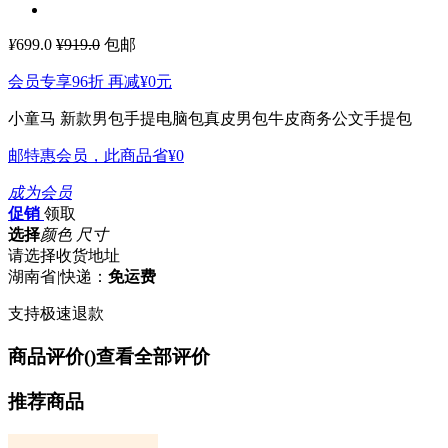
¥
699.0
¥919.0
包邮
会员专享96折 再减
¥0
元
小童马 新款男包手提电脑包真皮男包牛皮商务公文手提包
邮特惠会员，此商品省
¥0
成为会员
促销
领取
选择
颜色 尺寸
请选择收货地址
湖南省
|
快递：
免运费
支持极速退款
商品评价(
)
查看全部评价
推荐商品