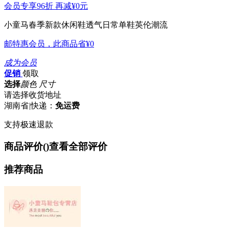
会员专享96折 再减
¥0
元
小童马春季新款休闲鞋透气日常单鞋英伦潮流
邮特惠会员，此商品省
¥0
成为会员
促销
领取
选择
颜色 尺寸
请选择收货地址
湖南省
|
快递：
免运费
支持极速退款
商品评价(
)
查看全部评价
推荐商品