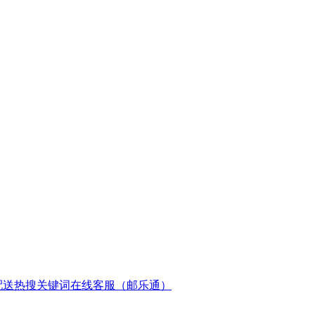
配送
热搜关键词
在线客服（邮乐通）