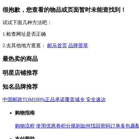
很抱歉，您查看的物品或页面暂时未能查找到！
试试下面几种方法吧：
1.检查网址是否正确
2.去其他地方逛逛：
邮乐首页
品牌荟萃
最热卖的商品
明星店铺推荐
知名品牌推荐
中国邮政
TOM
100%正品承诺
覆盖城乡 安全速达
购物指南
购物流程
使用优惠券
积分规则
如何找回密码
订单多包裹
支付帮助