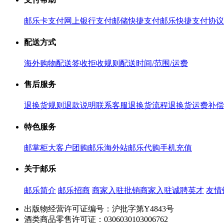
邮乐卡支付
网上银行支付
邮储快捷支付
邮乐快捷支付协议
配送方式
海外购物配送
签收拒收规则
配送时间/范围/运费
售后服务
退换货规则
退款说明
联系客服
退换货流程
退换货运费补偿
特色服务
邮掌柜
大客户团购
邮乐海外站
邮乐代购
手机充值
关于邮乐
邮乐简介
邮乐招商
商家入驻
批销商家入驻
诚聘英才
友情
出版物经营许可证编号：沪批字第Y4843号
酒类商品零售许可证：0306030103006762