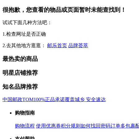
很抱歉，您查看的物品或页面暂时未能查找到！
试试下面几种方法吧：
1.检查网址是否正确
2.去其他地方逛逛：
邮乐首页
品牌荟萃
最热卖的商品
明星店铺推荐
知名品牌推荐
中国邮政
TOM
100%正品承诺
覆盖城乡 安全速达
购物指南
购物流程
使用优惠券
积分规则
如何找回密码
订单多包裹
支付帮助