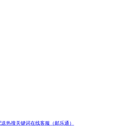
配送
热搜关键词
在线客服（邮乐通）