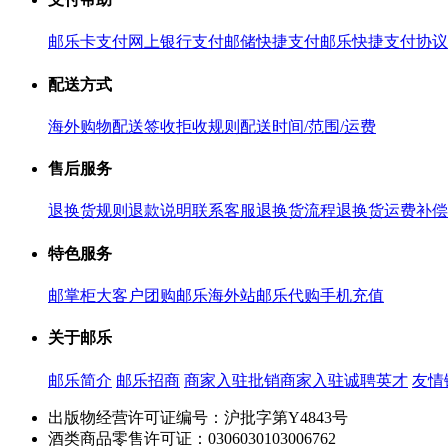
邮乐卡支付
网上银行支付
邮储快捷支付
邮乐快捷支付协议
配送方式
海外购物配送
签收拒收规则
配送时间/范围/运费
售后服务
退换货规则
退款说明
联系客服
退换货流程
退换货运费补偿
特色服务
邮掌柜
大客户团购
邮乐海外站
邮乐代购
手机充值
关于邮乐
邮乐简介
邮乐招商
商家入驻
批销商家入驻
诚聘英才
友情
出版物经营许可证编号：沪批字第Y4843号
酒类商品零售许可证：0306030103006762