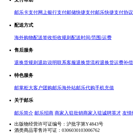
邮乐卡支付
网上银行支付
邮储快捷支付
邮乐快捷支付协议
配送方式
海外购物配送
签收拒收规则
配送时间/范围/运费
售后服务
退换货规则
退款说明
联系客服
退换货流程
退换货运费补偿
特色服务
邮掌柜
大客户团购
邮乐海外站
邮乐代购
手机充值
关于邮乐
邮乐简介
邮乐招商
商家入驻
批销商家入驻
诚聘英才
友情
出版物经营许可证编号：沪批字第Y4843号
酒类商品零售许可证：0306030103006762