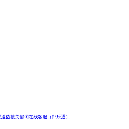
配送
热搜关键词
在线客服（邮乐通）