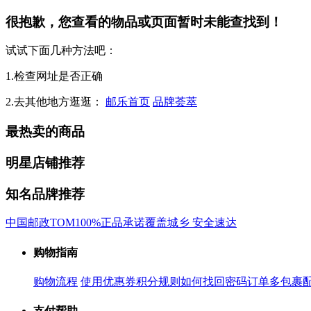
很抱歉，您查看的物品或页面暂时未能查找到！
试试下面几种方法吧：
1.检查网址是否正确
2.去其他地方逛逛：
邮乐首页
品牌荟萃
最热卖的商品
明星店铺推荐
知名品牌推荐
中国邮政
TOM
100%正品承诺
覆盖城乡 安全速达
购物指南
购物流程
使用优惠券
积分规则
如何找回密码
订单多包裹
支付帮助