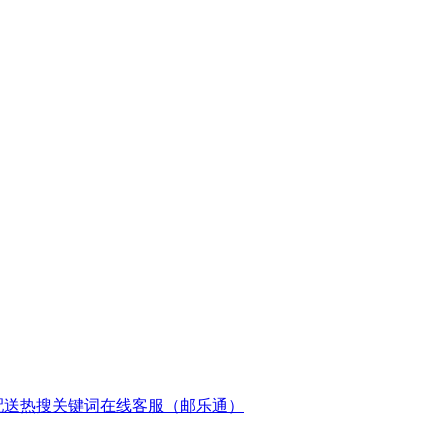
配送
热搜关键词
在线客服（邮乐通）