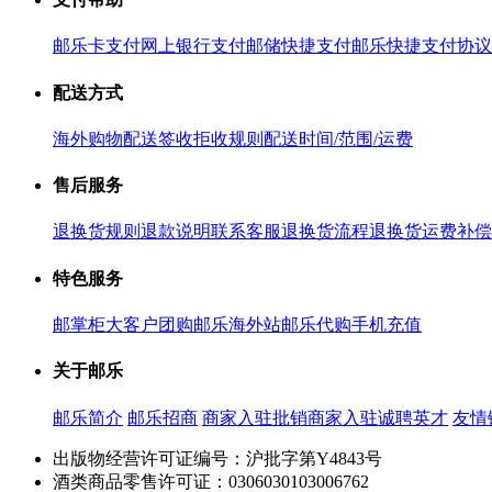
邮乐卡支付
网上银行支付
邮储快捷支付
邮乐快捷支付协议
配送方式
海外购物配送
签收拒收规则
配送时间/范围/运费
售后服务
退换货规则
退款说明
联系客服
退换货流程
退换货运费补偿
特色服务
邮掌柜
大客户团购
邮乐海外站
邮乐代购
手机充值
关于邮乐
邮乐简介
邮乐招商
商家入驻
批销商家入驻
诚聘英才
友情
出版物经营许可证编号：沪批字第Y4843号
酒类商品零售许可证：0306030103006762