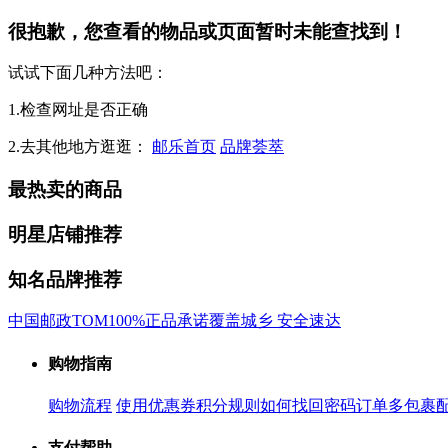
很抱歉，您查看的物品或页面暂时未能查找到！
试试下面几种方法吧：
1.检查网址是否正确
2.去其他地方逛逛：
邮乐首页
品牌荟萃
最热卖的商品
明星店铺推荐
知名品牌推荐
中国邮政
TOM
100%正品承诺
覆盖城乡 安全速达
购物指南
购物流程
使用优惠券
积分规则
如何找回密码
订单多包裹
支付帮助