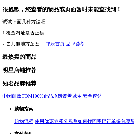
很抱歉，您查看的物品或页面暂时未能查找到！
试试下面几种方法吧：
1.检查网址是否正确
2.去其他地方逛逛：
邮乐首页
品牌荟萃
最热卖的商品
明星店铺推荐
知名品牌推荐
中国邮政
TOM
100%正品承诺
覆盖城乡 安全速达
购物指南
购物流程
使用优惠券
积分规则
如何找回密码
订单多包裹
支付帮助