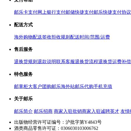
邮乐卡支付
网上银行支付
邮储快捷支付
邮乐快捷支付协议
配送方式
海外购物配送
签收拒收规则
配送时间/范围/运费
售后服务
退换货规则
退款说明
联系客服
退换货流程
退换货运费补偿
特色服务
邮掌柜
大客户团购
邮乐海外站
邮乐代购
手机充值
关于邮乐
邮乐简介
邮乐招商
商家入驻
批销商家入驻
诚聘英才
友情
出版物经营许可证编号：沪批字第Y4843号
酒类商品零售许可证：0306030103006762