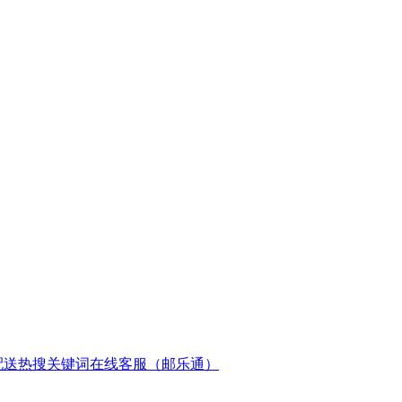
配送
热搜关键词
在线客服（邮乐通）