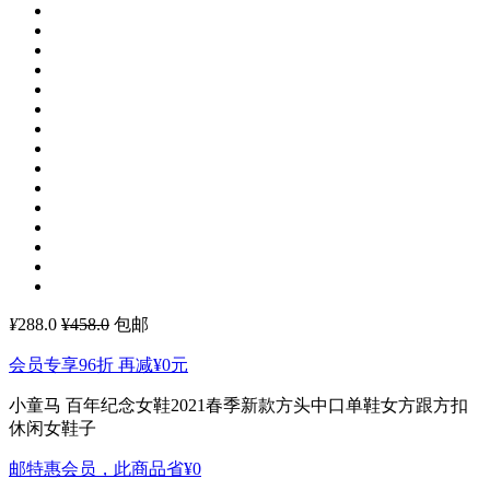
¥
288.0
¥458.0
包邮
会员专享96折 再减
¥0
元
小童马 百年纪念女鞋2021春季新款方头中口单鞋女方跟方扣
休闲女鞋子
邮特惠会员，此商品省
¥0