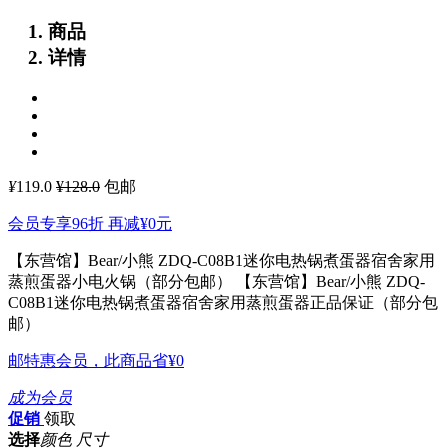
商品
详情
¥
119.0
¥128.0
包邮
会员专享96折 再减
¥0
元
【东营馆】Bear/小熊 ZDQ-C08B1迷你电热锅煮蛋器宿舍家用
蒸煎蛋器小电火锅（部分包邮）
【东营馆】Bear/小熊 ZDQ-
C08B1迷你电热锅煮蛋器宿舍家用蒸煎蛋器正品保证（部分包
邮）
邮特惠会员，此商品省
¥0
成为会员
促销
领取
选择
颜色 尺寸