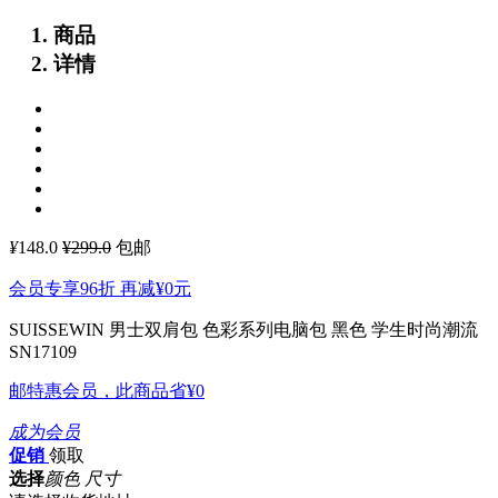
商品
详情
¥
148.0
¥299.0
包邮
会员专享96折 再减
¥0
元
SUISSEWIN 男士双肩包 色彩系列电脑包 黑色 学生时尚潮流
SN17109
邮特惠会员，此商品省
¥0
成为会员
促销
领取
选择
颜色 尺寸