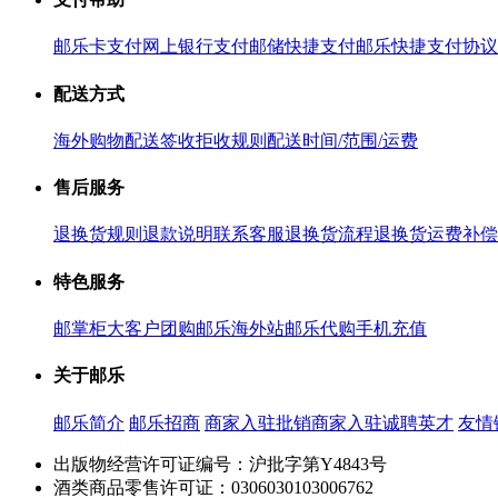
邮乐卡支付
网上银行支付
邮储快捷支付
邮乐快捷支付协议
配送方式
海外购物配送
签收拒收规则
配送时间/范围/运费
售后服务
退换货规则
退款说明
联系客服
退换货流程
退换货运费补偿
特色服务
邮掌柜
大客户团购
邮乐海外站
邮乐代购
手机充值
关于邮乐
邮乐简介
邮乐招商
商家入驻
批销商家入驻
诚聘英才
友情
出版物经营许可证编号：沪批字第Y4843号
酒类商品零售许可证：0306030103006762