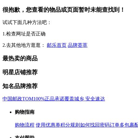
很抱歉，您查看的物品或页面暂时未能查找到！
试试下面几种方法吧：
1.检查网址是否正确
2.去其他地方逛逛：
邮乐首页
品牌荟萃
最热卖的商品
明星店铺推荐
知名品牌推荐
中国邮政
TOM
100%正品承诺
覆盖城乡 安全速达
购物指南
购物流程
使用优惠券
积分规则
如何找回密码
订单多包裹
支付帮助