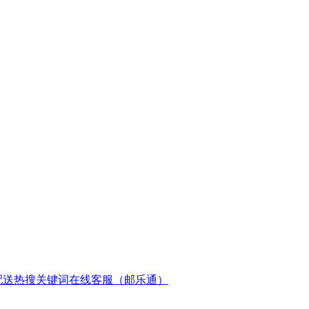
配送
热搜关键词
在线客服（邮乐通）