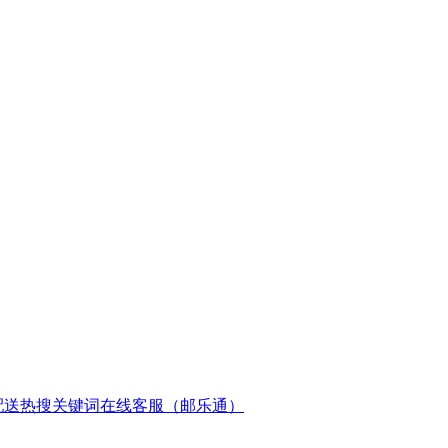
配送
热搜关键词
在线客服（邮乐通）