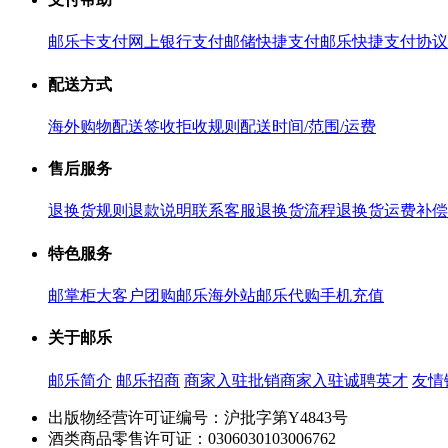
邮乐卡支付
网上银行支付
邮储快捷支付
邮乐快捷支付协议
配送方式
海外购物配送
签收拒收规则
配送时间/范围/运费
售后服务
退换货规则
退款说明
联系客服
退换货流程
退换货运费补偿
特色服务
邮掌柜
大客户团购
邮乐海外站
邮乐代购
手机充值
关于邮乐
邮乐简介
邮乐招商
商家入驻
批销商家入驻
诚聘英才
友情
出版物经营许可证编号：沪批字第Y4843号
酒类商品零售许可证：0306030103006762