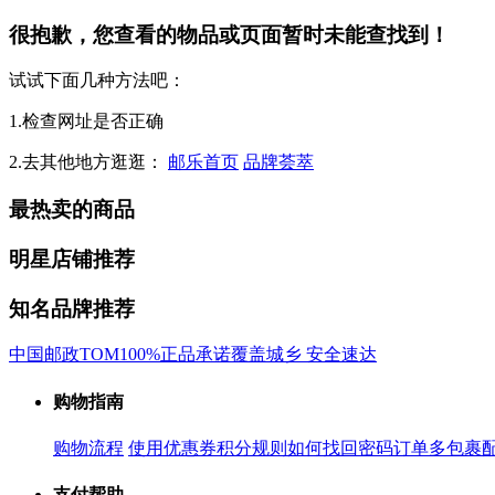
很抱歉，您查看的物品或页面暂时未能查找到！
试试下面几种方法吧：
1.检查网址是否正确
2.去其他地方逛逛：
邮乐首页
品牌荟萃
最热卖的商品
明星店铺推荐
知名品牌推荐
中国邮政
TOM
100%正品承诺
覆盖城乡 安全速达
购物指南
购物流程
使用优惠券
积分规则
如何找回密码
订单多包裹
支付帮助