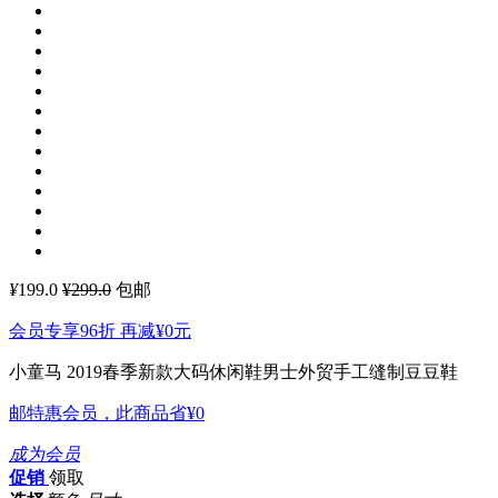
¥
199.0
¥299.0
包邮
会员专享96折 再减
¥0
元
小童马 2019春季新款大码休闲鞋男士外贸手工缝制豆豆鞋
邮特惠会员，此商品省
¥0
成为会员
促销
领取