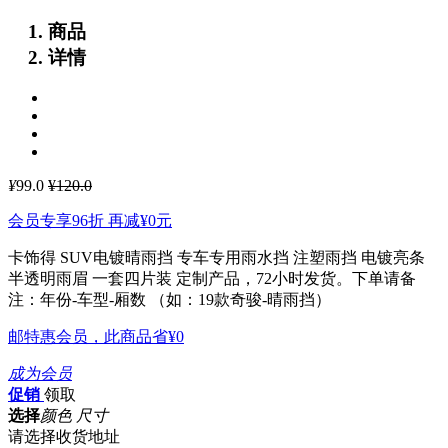
商品
详情
¥
99.0
¥120.0
会员专享96折 再减
¥0
元
卡饰得 SUV电镀晴雨挡 专车专用雨水挡 注塑雨挡 电镀亮条
半透明雨眉 一套四片装
定制产品，72小时发货。下单请备
注：年份-车型-厢数 （如：19款奇骏-晴雨挡）
邮特惠会员，此商品省
¥0
成为会员
促销
领取
选择
颜色 尺寸
请选择收货地址