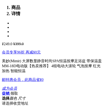
商品
详情
¥
249.0
¥399.0
会员专享96折 再减
¥0
元
美妙(Mimir) 大屏数显静音时尚SPA恒温按摩足浴盆 带保温盖
MM-18D电动版【热卖推荐】
4组电动大滚轮 气泡按摩 红光
加热 智能恒温
邮特惠会员，此商品省
¥0
成为会员
促销
领取
选择
颜色 尺寸
请选择收货地址