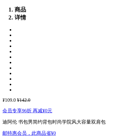
商品
详情
¥
109.0
¥142.0
会员专享96折 再减
¥0
元
迪阿伦 书包男简约背包时尚学院风大容量双肩包
邮特惠会员，此商品省
¥0