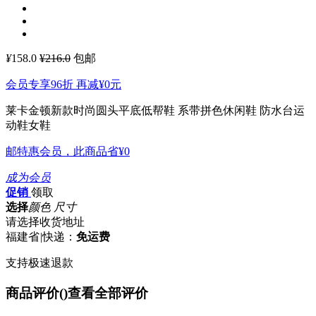
¥
158.0
¥216.0
包邮
会员专享96折 再减
¥0
元
莱卡金顿新款时尚圆头平底低帮鞋 系带拼色休闲鞋 防水台运
动鞋女鞋
邮特惠会员，此商品省
¥0
成为会员
促销
领取
选择
颜色 尺寸
请选择收货地址
福建省
|
快递：
免运费
支持极速退款
商品评价(
)
查看全部评价