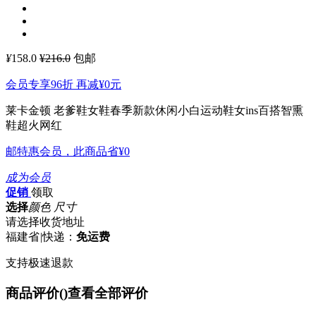
¥
158.0
¥216.0
包邮
会员专享96折 再减
¥0
元
莱卡金顿 老爹鞋女鞋春季新款休闲小白运动鞋女ins百搭智熏
鞋超火网红
邮特惠会员，此商品省
¥0
成为会员
促销
领取
选择
颜色 尺寸
请选择收货地址
福建省
|
快递：
免运费
支持极速退款
商品评价(
)
查看全部评价