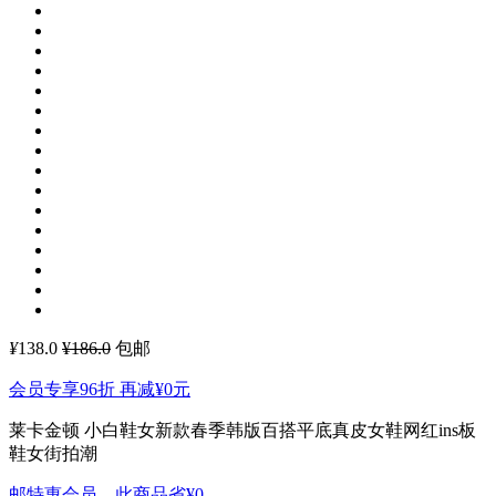
¥
138.0
¥186.0
包邮
会员专享96折 再减
¥0
元
莱卡金顿 小白鞋女新款春季韩版百搭平底真皮女鞋网红ins板
鞋女街拍潮
邮特惠会员，此商品省
¥0