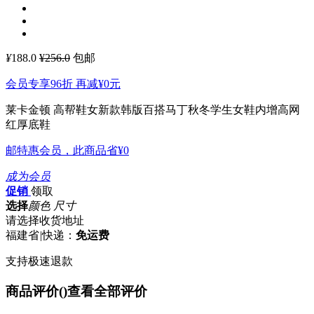
¥
188.0
¥256.0
包邮
会员专享96折 再减
¥0
元
莱卡金顿 高帮鞋女新款韩版百搭马丁秋冬学生女鞋内增高网
红厚底鞋
邮特惠会员，此商品省
¥0
成为会员
促销
领取
选择
颜色 尺寸
请选择收货地址
福建省
|
快递：
免运费
支持极速退款
商品评价(
)
查看全部评价