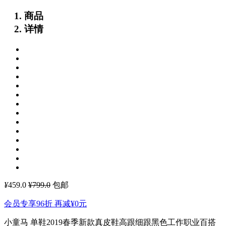
商品
详情
¥
459.0
¥799.0
包邮
会员专享96折 再减
¥0
元
小童马 单鞋2019春季新款真皮鞋高跟细跟黑色工作职业百搭