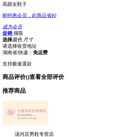
高跟女鞋子
邮特惠会员，此商品省
¥0
成为会员
促销
领取
选择
颜色 尺寸
请选择收货地址
湖南省
|
快递：
免运费
支持极速退款
商品评价(
)
查看全部评价
推荐商品
汤河店男鞋专营店