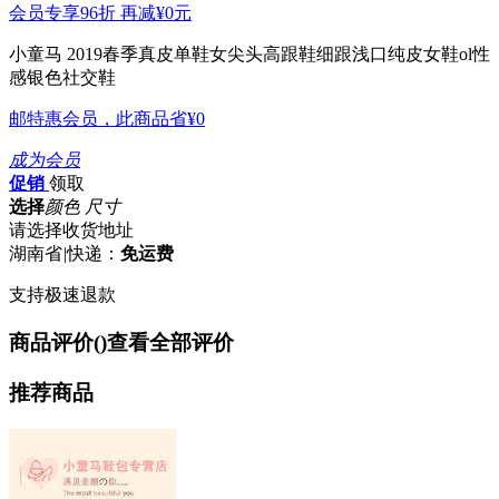
会员专享96折 再减
¥0
元
小童马 2019春季真皮单鞋女尖头高跟鞋细跟浅口纯皮女鞋ol性
感银色社交鞋
邮特惠会员，此商品省
¥0
成为会员
促销
领取
选择
颜色 尺寸
请选择收货地址
湖南省
|
快递：
免运费
支持极速退款
商品评价(
)
查看全部评价
推荐商品