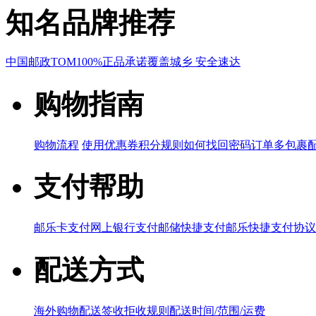
知名品牌推荐
中国邮政
TOM
100%正品承诺
覆盖城乡 安全速达
购物指南
购物流程
使用优惠券
积分规则
如何找回密码
订单多包裹
支付帮助
邮乐卡支付
网上银行支付
邮储快捷支付
邮乐快捷支付协议
配送方式
海外购物配送
签收拒收规则
配送时间/范围/运费