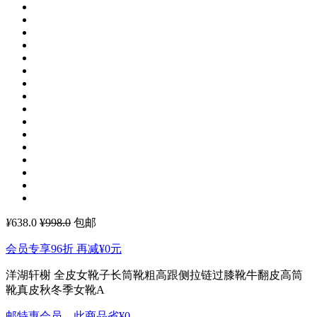
¥
638.0
¥998.0
包邮
会员专享96折 再减
¥0
元
洋湖轩榭 全皮女靴子长筒靴粗高跟侧拉链过膝靴牛翻皮高筒
靴真皮秋冬季女靴A
邮特惠会员，此商品省
¥0