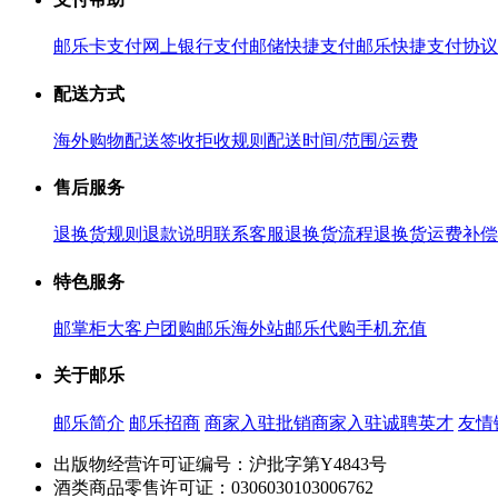
邮乐卡支付
网上银行支付
邮储快捷支付
邮乐快捷支付协议
配送方式
海外购物配送
签收拒收规则
配送时间/范围/运费
售后服务
退换货规则
退款说明
联系客服
退换货流程
退换货运费补偿
特色服务
邮掌柜
大客户团购
邮乐海外站
邮乐代购
手机充值
关于邮乐
邮乐简介
邮乐招商
商家入驻
批销商家入驻
诚聘英才
友情
出版物经营许可证编号：沪批字第Y4843号
酒类商品零售许可证：0306030103006762