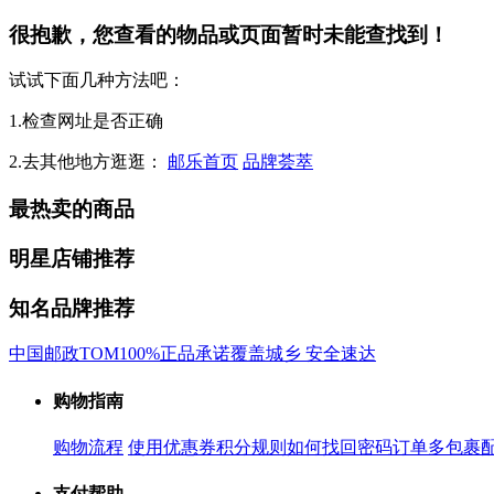
很抱歉，您查看的物品或页面暂时未能查找到！
试试下面几种方法吧：
1.检查网址是否正确
2.去其他地方逛逛：
邮乐首页
品牌荟萃
最热卖的商品
明星店铺推荐
知名品牌推荐
中国邮政
TOM
100%正品承诺
覆盖城乡 安全速达
购物指南
购物流程
使用优惠券
积分规则
如何找回密码
订单多包裹
支付帮助