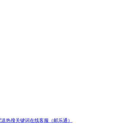
配送
热搜关键词
在线客服（邮乐通）