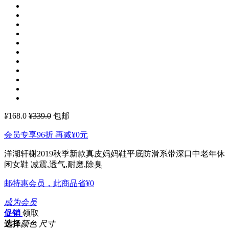
¥
168.0
¥339.0
包邮
会员专享96折 再减
¥0
元
洋湖轩榭2019秋季新款真皮妈妈鞋平底防滑系带深口中老年休
闲女鞋
减震,透气,耐磨,除臭
邮特惠会员，此商品省
¥0
成为会员
促销
领取
选择
颜色 尺寸