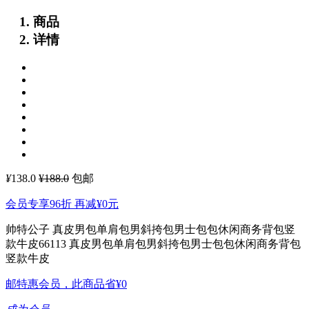
商品
详情
¥
138.0
¥188.0
包邮
会员专享96折 再减
¥0
元
帅特公子 真皮男包单肩包男斜挎包男士包包休闲商务背包竖
款牛皮66113
真皮男包单肩包男斜挎包男士包包休闲商务背包
竖款牛皮
邮特惠会员，此商品省
¥0