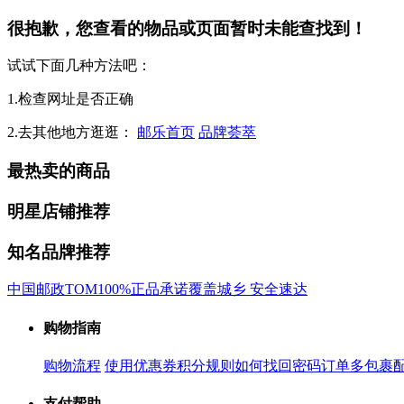
很抱歉，您查看的物品或页面暂时未能查找到！
试试下面几种方法吧：
1.检查网址是否正确
2.去其他地方逛逛：
邮乐首页
品牌荟萃
最热卖的商品
明星店铺推荐
知名品牌推荐
中国邮政
TOM
100%正品承诺
覆盖城乡 安全速达
购物指南
购物流程
使用优惠券
积分规则
如何找回密码
订单多包裹
支付帮助