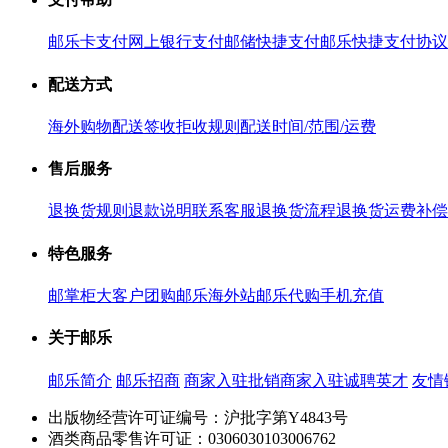
邮乐卡支付
网上银行支付
邮储快捷支付
邮乐快捷支付协议
配送方式
海外购物配送
签收拒收规则
配送时间/范围/运费
售后服务
退换货规则
退款说明
联系客服
退换货流程
退换货运费补偿
特色服务
邮掌柜
大客户团购
邮乐海外站
邮乐代购
手机充值
关于邮乐
邮乐简介
邮乐招商
商家入驻
批销商家入驻
诚聘英才
友情
出版物经营许可证编号：沪批字第Y4843号
酒类商品零售许可证：0306030103006762