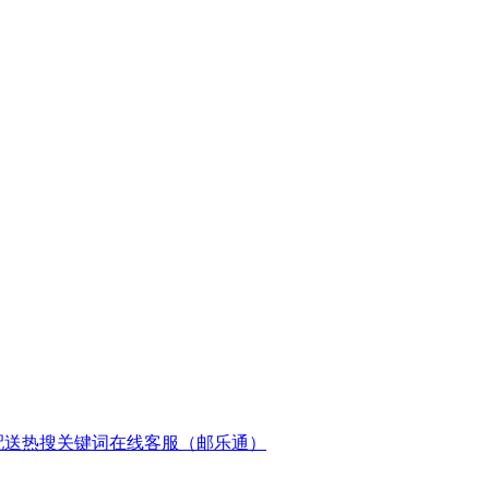
配送
热搜关键词
在线客服（邮乐通）