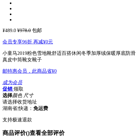
¥
489.0
¥978.0
包邮
会员专享96折 再减
¥0
元
小童马2019粉色雪地靴舒适百搭休闲冬季加厚绒保暖厚底防滑
真皮中筒靴女靴子
邮特惠会员，此商品省
¥0
成为会员
促销
领取
选择
颜色 尺寸
请选择收货地址
湖南省
|
快递：
免运费
支持极速退款
商品评价(
)
查看全部评价