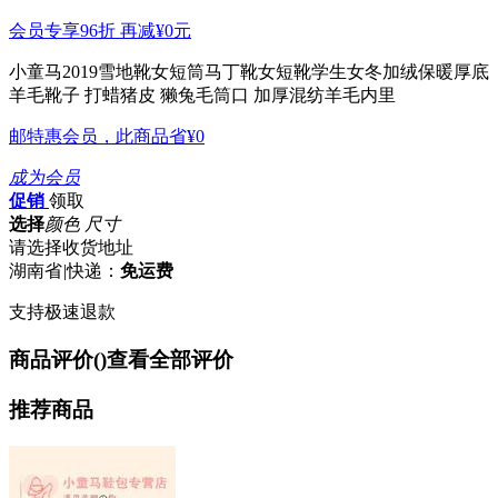
会员专享96折 再减
¥0
元
小童马2019雪地靴女短筒马丁靴女短靴学生女冬加绒保暖厚底
羊毛靴子
打蜡猪皮 獭兔毛筒口 加厚混纺羊毛内里
邮特惠会员，此商品省
¥0
成为会员
促销
领取
选择
颜色 尺寸
请选择收货地址
湖南省
|
快递：
免运费
支持极速退款
商品评价(
)
查看全部评价
推荐商品