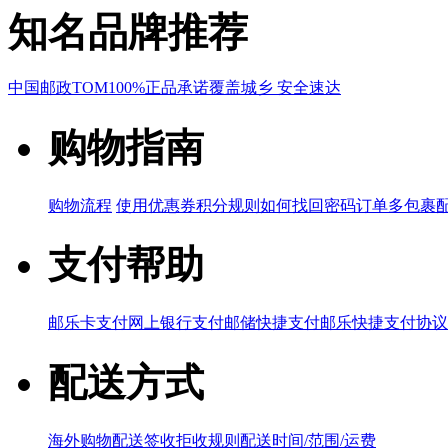
知名品牌推荐
中国邮政
TOM
100%正品承诺
覆盖城乡 安全速达
购物指南
购物流程
使用优惠券
积分规则
如何找回密码
订单多包裹
支付帮助
邮乐卡支付
网上银行支付
邮储快捷支付
邮乐快捷支付协议
配送方式
海外购物配送
签收拒收规则
配送时间/范围/运费