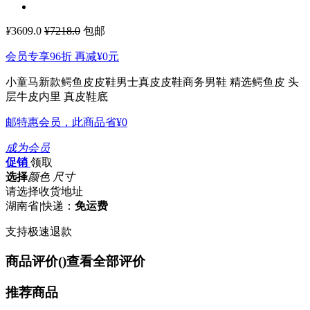
¥
3609.0
¥7218.0
包邮
会员专享96折 再减
¥0
元
小童马新款鳄鱼皮皮鞋男士真皮皮鞋商务男鞋
精选鳄鱼皮 头
层牛皮内里 真皮鞋底
邮特惠会员，此商品省
¥0
成为会员
促销
领取
选择
颜色 尺寸
请选择收货地址
湖南省
|
快递：
免运费
支持极速退款
商品评价(
)
查看全部评价
推荐商品