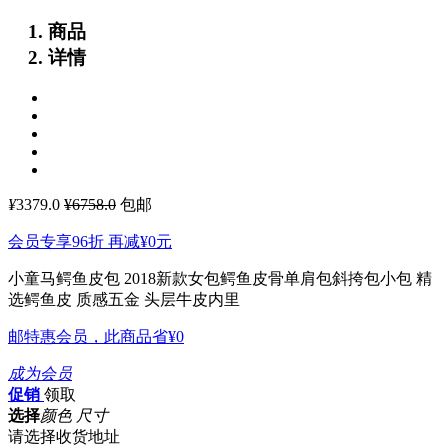
商品
详情
¥
3379.0
¥6758.0
包邮
会员专享96折 再减
¥0
元
小童马鳄鱼皮包 2018新款女包鳄鱼皮骨单肩包斜挎包小包
精
选鳄鱼皮 质感五金 头层牛皮内里
邮特惠会员，此商品省
¥0
成为会员
促销
领取
选择
颜色 尺寸
请选择收货地址