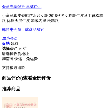
会员专享96折 再减
¥0
元
小童马真皮短靴防水台女靴 2018秋冬女棉靴牛皮马丁靴松糕
跟
优质头层牛皮 加绒内里 松糕跟
邮特惠会员，此商品省
¥0
成为会员
促销
领取
选择
颜色 尺寸
请选择收货地址
湖南省
|
快递：
免运费
支持极速退款
商品评价(
)
查看全部评价
推荐商品