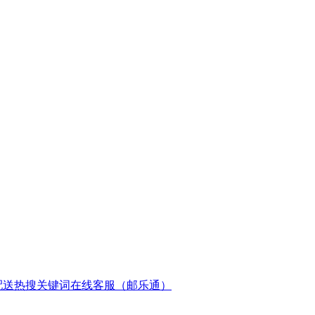
配送
热搜关键词
在线客服（邮乐通）