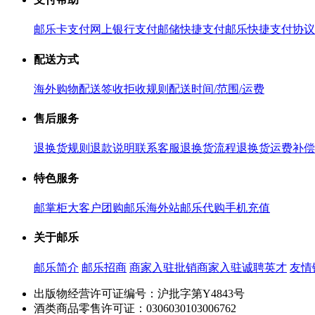
邮乐卡支付
网上银行支付
邮储快捷支付
邮乐快捷支付协议
配送方式
海外购物配送
签收拒收规则
配送时间/范围/运费
售后服务
退换货规则
退款说明
联系客服
退换货流程
退换货运费补偿
特色服务
邮掌柜
大客户团购
邮乐海外站
邮乐代购
手机充值
关于邮乐
邮乐简介
邮乐招商
商家入驻
批销商家入驻
诚聘英才
友情
出版物经营许可证编号：沪批字第Y4843号
酒类商品零售许可证：0306030103006762