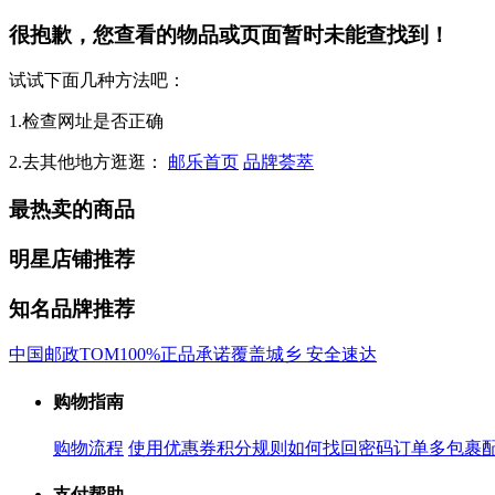
很抱歉，您查看的物品或页面暂时未能查找到！
试试下面几种方法吧：
1.检查网址是否正确
2.去其他地方逛逛：
邮乐首页
品牌荟萃
最热卖的商品
明星店铺推荐
知名品牌推荐
中国邮政
TOM
100%正品承诺
覆盖城乡 安全速达
购物指南
购物流程
使用优惠券
积分规则
如何找回密码
订单多包裹
支付帮助