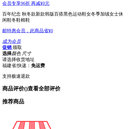
会员专享96折 再减
¥0
元
百年纪念 秋冬款新款韩版百搭黑色运动鞋女冬季加绒女士休
闲鞋冬鞋棉鞋
邮特惠会员，此商品省
¥0
成为会员
促销
领取
选择
颜色 尺寸
请选择收货地址
福建省
|
快递：
免运费
支持极速退款
商品评价(
)
查看全部评价
推荐商品